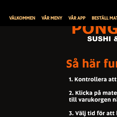
VÄLKOMMEN
VÅR MENY
VÅR APP
BESTÄLL MA